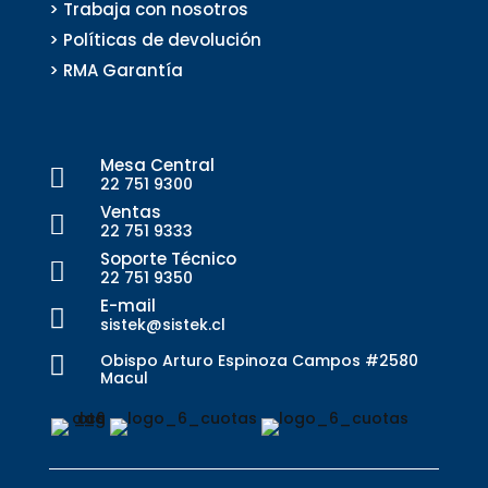
> Trabaja con nosotros
> Políticas de devolución
> RMA Garantía
Mesa Central

22 751 9300
Ventas

22 751 9333
Soporte Técnico

22 751 9350
E-mail

sistek@sistek.cl
Obispo Arturo Espinoza Campos #2580

Macul