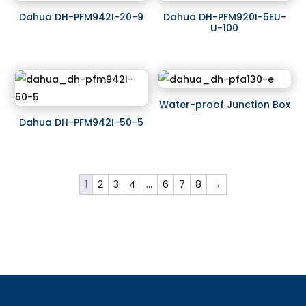
Dahua DH-PFM942I-20-9
Dahua DH-PFM920I-5EU-
U-100
Water-proof Junction Box
Dahua DH-PFM942I-50-5
1
2
3
4
…
6
7
8
→