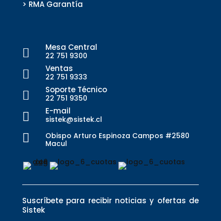
> RMA Garantía
Mesa Central

22 751 9300
Ventas

22 751 9333
Soporte Técnico

22 751 9350
E-mail

sistek@sistek.cl
Obispo Arturo Espinoza Campos #2580

Macul
Suscríbete para recibir noticias y ofertas de
Sistek