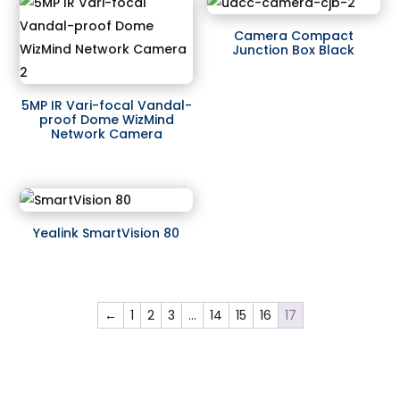
Camera Compact
Junction Box Black
5MP IR Vari-focal Vandal-
proof Dome WizMind
Network Camera
Yealink SmartVision 80
←
1
2
3
…
14
15
16
17