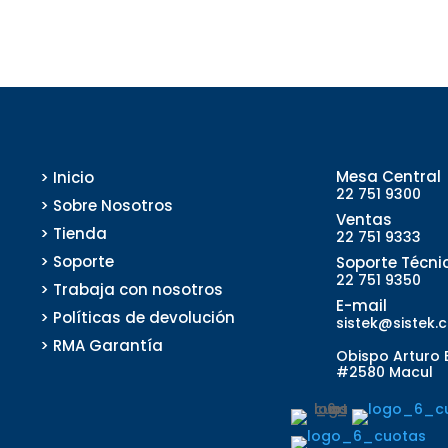
Mesa Central
> Inicio
22 751 9300
> Sobre Nosotros
Ventas
> Tienda
22 751 9333
> Soporte
Soporte Técni
22 751 9350
> Trabaja con nosotros
E-mail
> Políticas de devolución
sistek@sistek.c
> RMA Garantía
Obispo Arturo
#2580 Macul