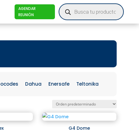
Products
AGENDAR
search
REUNIÓN
iocodes
Dahua
Enersafe
Teltonika
ex
G4 Dome