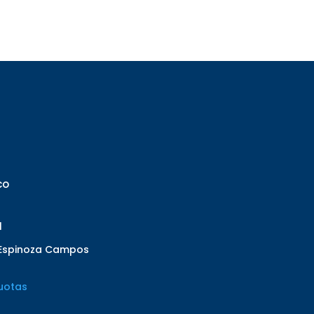
co
l
 Espinoza Campos