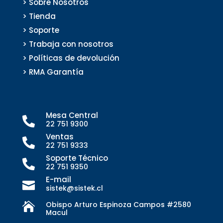
> Sobre Nosotros
> Tienda
> Soporte
> Trabaja con nosotros
> Políticas de devolución
> RMA Garantía
Mesa Central

22 751 9300
Ventas

22 751 9333
Soporte Técnico

22 751 9350
E-mail

sistek@sistek.cl
Obispo Arturo Espinoza Campos #2580

Macul