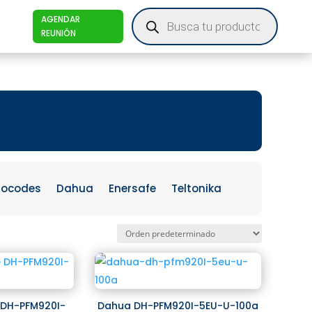
Products
AGENDAR
search
REUNIÓN
iocodes
Dahua
Enersafe
Teltonika
 DH-PFM920I-
Dahua DH-PFM920I-5EU-U-100a