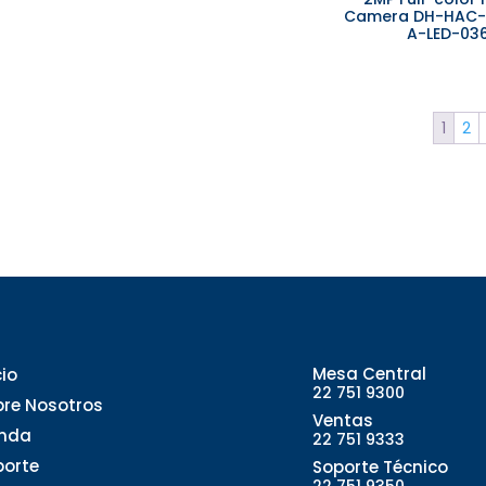
Camera DH-HAC
A-LED-03
1
2
Mesa Central
cio
22 751 9300
bre Nosotros
Ventas
enda
22 751 9333
porte
Soporte Técnico