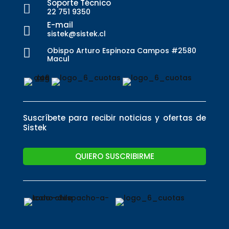
Soporte Técnico

22 751 9350
E-mail

sistek@sistek.cl
Obispo Arturo Espinoza Campos #2580

Macul
Suscríbete para recibir noticias y ofertas de
Sistek
QUIERO SUSCRIBIRME