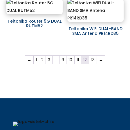
Teltonika Router 5G DUAL
RUTM52
Teltonika WiFi DUAL-BAND
SMA Antena PR14RD35
←
1
2
3
…
9
10
11
12
13
→