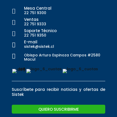
Mesa Central

22 751 9300
Ventas

22 751 9333
Soporte Técnico

22 751 9350
E-mail

sistek@sistek.cl
Obispo Arturo Espinoza Campos #2580

Macul
Suscríbete para recibir noticias y ofertas de
Sistek
QUIERO SUSCRIBIRME