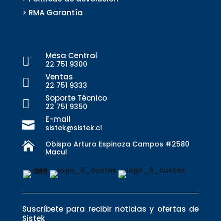
> RMA Garantía
Mesa Central

22 751 9300
Ventas

22 751 9333
Soporte Técnico

22 751 9350
E-mail

sistek@sistek.cl
Obispo Arturo Espinoza Campos #2580

Macul
Suscríbete para recibir noticias y ofertas de
Sistek