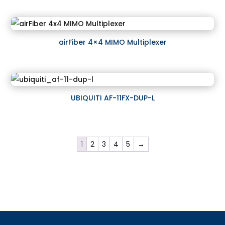
airFiber 4×4 MIMO Multiplexer
UBIQUITI AF-11FX-DUP-L
1
2
3
4
5
→