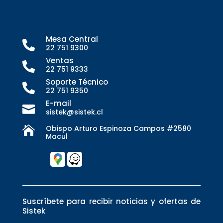
Mesa Central

22 751 9300
Ventas

22 751 9333
Soporte Técnico

22 751 9350
E-mail

sistek@sistek.cl
Obispo Arturo Espinoza Campos #2580

Macul
Suscríbete para recibir noticias y ofertas de
Sistek