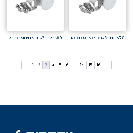
RF ELEMENTS HG3-TP-S60
RF ELEMENTS HG3-TP-S70
←
1
2
3
4
5
6
…
14
15
16
→