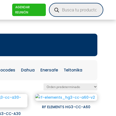
Products
AGENDAR
search
REUNIÓN
iocodes
Dahua
Enersafe
Teltonika
RF ELEMENTS HG3-CC-A60
HG3-CC-A30