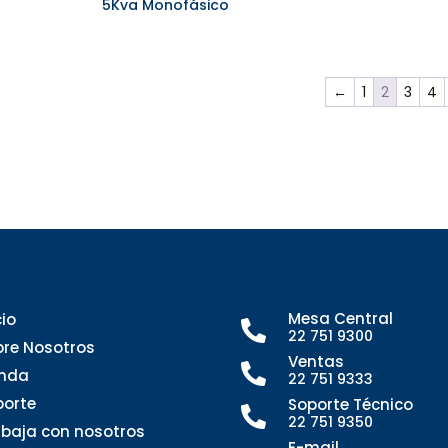
5Kva Monofásico
←
1
2
3
4
Mesa Central
cio

22 751 9300
bre Nosotros
Ventas

enda
22 751 9333
porte
Soporte Técnico

22 751 9350
abaja con nosotros
E-mail