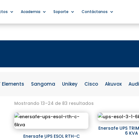
ctos
Academia
Soporte
Contáctanos
F Elements
Sangoma
Unikey
Cisco
Akuvox
Aud
Mostrando 13–24 de 83 resultados
Enersafe UPS TRI
6 KVA 
Enersafe UPS ESOL RTH-C