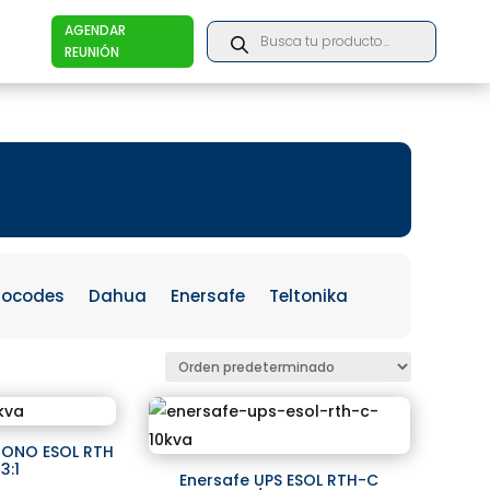
Products
AGENDAR
search
REUNIÓN
iocodes
Dahua
Enersafe
Teltonika
MONO ESOL RTH
3:1
Enersafe UPS ESOL RTH-C