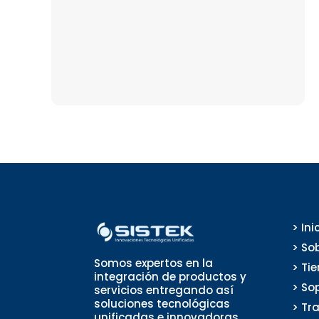
> Ini
> So
Somos expertos en la
> Ti
integración de productos y
> So
servicios entregando así
soluciones tecnológicas
> Tr
unificadas e innovadoras.