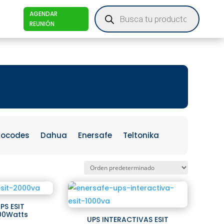
Products
AGENDAR
search
REUNIÓN
iocodes
Dahua
Enersafe
Teltonika
PS ESIT
00Watts
UPS INTERACTIVAS ESIT