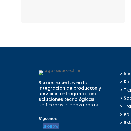
> Ini
> So
Somos expertos en la
integración de productos y
> Ti
servicios entregando así
> So
soluciones tecnológicas
unificadas e innovadoras.
> Tr
> Po
Síguenos
> RM
Follow