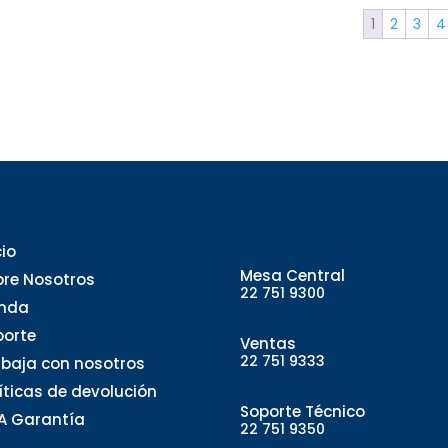
1
2
3
4
cio
Mesa Central
bre Nosotros
22 751 9300
enda
porte
Ventas
22 751 9333
abaja con nosotros
líticas de devolución
Soporte Técnico
A Garantía
22 751 9350