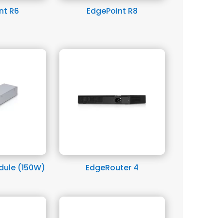
nt R6
EdgePoint R8
dule (150W)
EdgeRouter 4