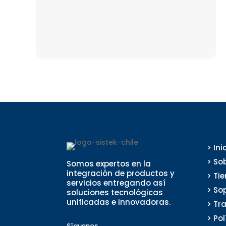
> Ini
> So
Somos expertos en la
integración de productos y
> Ti
servicios entregando así
> So
soluciones tecnológicas
unificadas e innovadoras.
> Tr
> Po
Síguenos