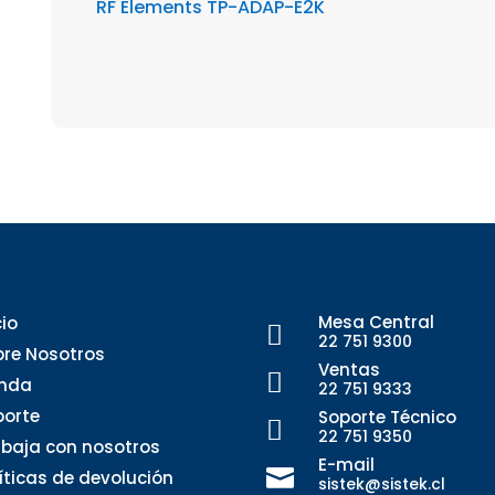
RF Elements TP-ADAP-E2K
Mesa Central
cio

22 751 9300
bre Nosotros
Ventas

enda
22 751 9333
porte
Soporte Técnico

22 751 9350
abaja con nosotros
E-mail

líticas de devolución
sistek@sistek.cl