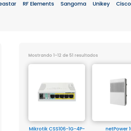
eastar
RF Elements
Sangoma
Unikey
Cisco
Mostrando 1–12 de 51 resultados
Mikrotik CSS106-1G-4P-
netPower 1