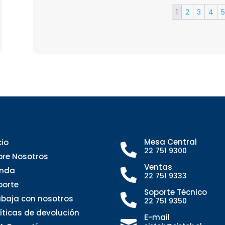
1
2
3
4
5
Mesa Central
cio

22 751 9300
bre Nosotros
Ventas
enda

22 751 9333
porte
Soporte Técnico

abaja con nosotros
22 751 9350
líticas de devolución
E-mail
