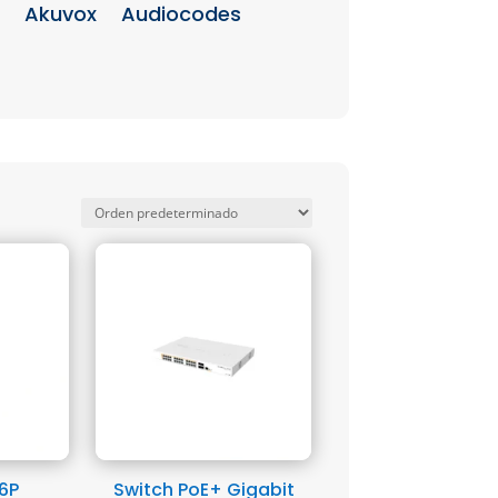
Akuvox
Audiocodes
6P
Switch PoE+ Gigabit