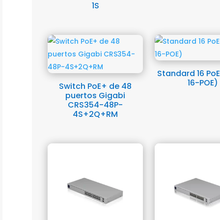
1S
Standard 16 Po
16-POE)
Switch PoE+ de 48
puertos Gigabi
CRS354-48P-
4S+2Q+RM