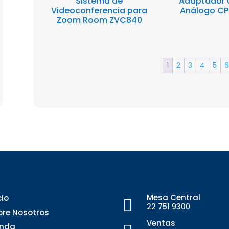
Sistema de
Adaptador 
Videoconferencia para
Análogo CP
Zoom Room ZVC840
1
2
3
4
5
6
Mesa Central
cio

22 751 9300
bre Nosotros
Ventas
enda