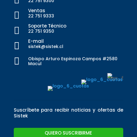
22 751 9300
Ventas

22 751 9333
Soporte Técnico

22 751 9350
E-mail

sistek@sistek.cl

Obispo Arturo Espinoza Campos #2580
Macul
Suscríbete para recibir noticias y ofertas de
Sistek
QUIERO SUSCRIBIRME