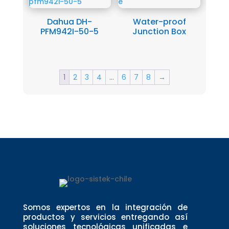
Dahua DH-
Water-proof
PFM942I-50-5
Junction Box
1
2
3
4
…
6
7
8
→
Somos expertos en la integración de
productos y servicios entregando así
soluciones tecnológicas unificadas e