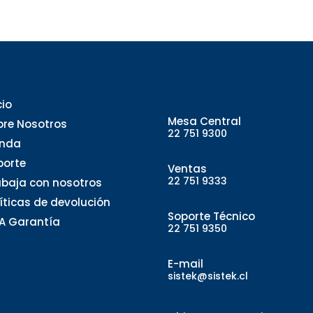
cio
Mesa Central
bre Nosotros
22 751 9300
enda
porte
Ventas
22 751 9333
abaja con nosotros
líticas de devolución
Soporte Técnico
A Garantía
22 751 9350
E-mail
sistek@sistek.cl