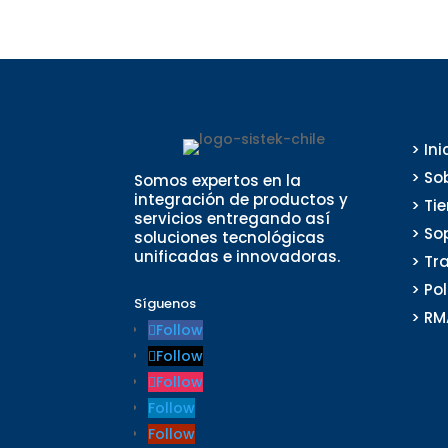
> Ini
> So
Somos expertos en la
integración de productos y
> Ti
servicios entregando así
> So
soluciones tecnológicas
unificadas e innovadoras.
> Tr
> Po
Síguenos
> RM
Follow
Follow
Follow
Follow
Follow