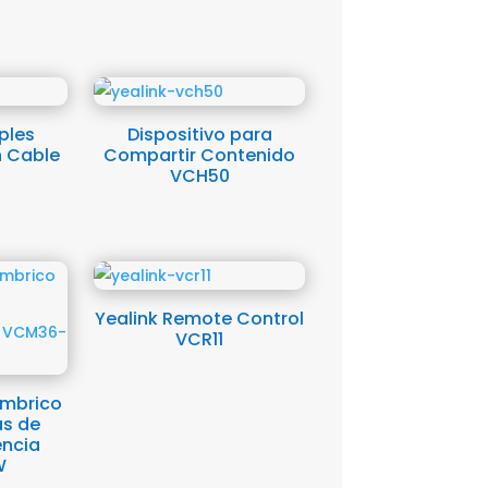
ples
Dispositivo para
n Cable
Compartir Contenido
VCH50
Yealink Remote Control
VCR11
ámbrico
as de
encia
W