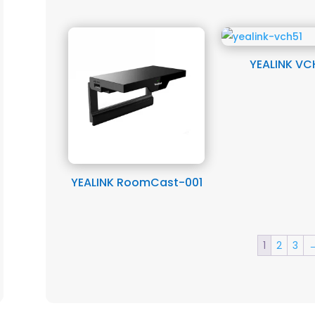
YEALINK VC
YEALINK RoomCast-001
1
2
3