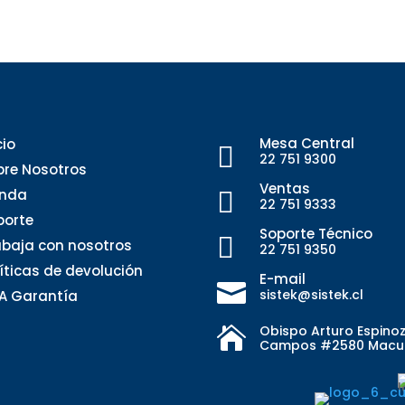
Mesa Central
cio

22 751 9300
bre Nosotros
Ventas
enda

22 751 9333
porte
Soporte Técnico

abaja con nosotros
22 751 9350
líticas de devolución
E-mail

sistek@sistek.cl
A Garantía
Obispo Arturo Espino

Campos #2580 Macu