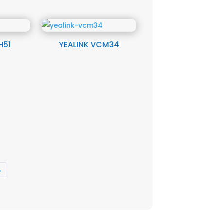
H51
YEALINK VCM34
→