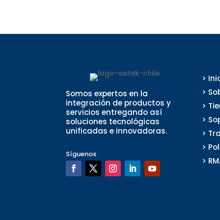
> Ini
> So
Somos expertos en la
integración de productos y
> Ti
servicios entregando así
> So
soluciones tecnológicas
unificadas e innovadoras.
> Tr
> Po
Síguenos
> RM