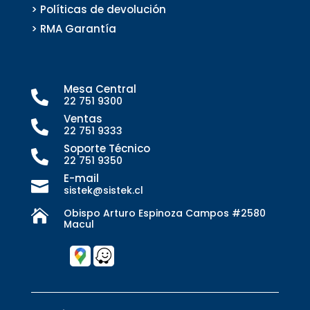
> Políticas de devolución
> RMA Garantía
Mesa Central

22 751 9300
Ventas

22 751 9333
Soporte Técnico

22 751 9350
E-mail

sistek@sistek.cl
Obispo Arturo Espinoza Campos #2580

Macul