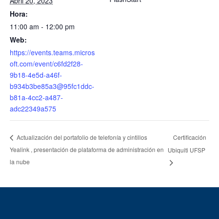
Abril 20, 2023
Hora:
11:00 am - 12:00 pm
Web:
https://events.teams.micros
oft.com/event/c6fd2f28-
9b18-4e5d-a46f-
b934b3be85a3@95fc1ddc-
b81a-4cc2-a487-
adc22349a575
Certificación
Actualización del portafolio de telefonía y cintillos
Yealink , presentación de plataforma de administración en
Ubiquiti UFSP
la nube