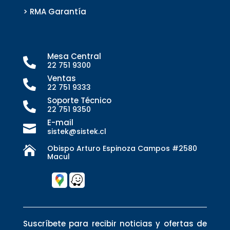
> RMA Garantía
Mesa Central

22 751 9300
Ventas

22 751 9333
Soporte Técnico

22 751 9350
E-mail

sistek@sistek.cl
Obispo Arturo Espinoza Campos #2580

Macul
Suscríbete para recibir noticias y ofertas de