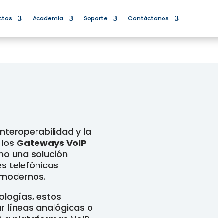
ctos
Academia
Soporte
Contáctanos
interoperabilidad y la
 los
Gateways VoIP
mo una solución
es telefónicas
 modernos.
ologías, estos
r líneas analógicas o