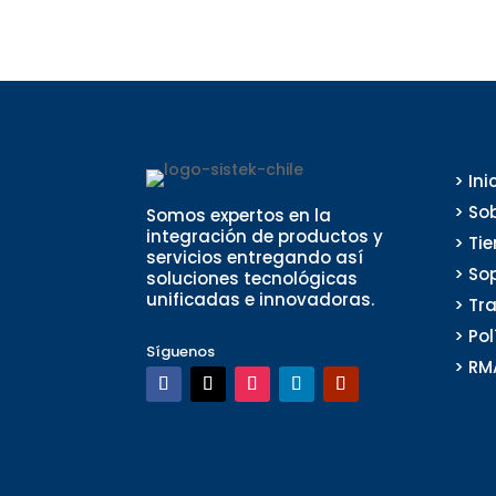
> Ini
> So
Somos expertos en la
integración de productos y
> Ti
servicios entregando así
> So
soluciones tecnológicas
unificadas e innovadoras.
> Tr
> Po
Síguenos
> RM