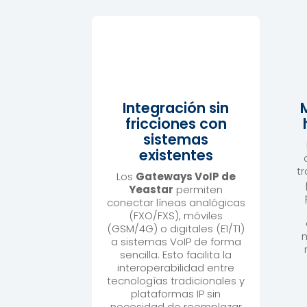
Integración sin
fricciones con
sistemas
existentes
tr
Los
Gateways VoIP de
Yeastar
permiten
conectar líneas analógicas
(FXO/FXS), móviles
(GSM/4G) o digitales (E1/T1)
m
a sistemas VoIP de forma
sencilla. Esto facilita la
interoperabilidad entre
tecnologías tradicionales y
plataformas IP sin
necesidad de reemplazar