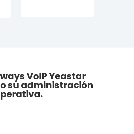
eways VoIP Yeastar
do su administración
perativa.