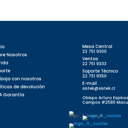
Mesa Central
cio
22 751 9300
bre Nosotros
Ventas
enda
22 751 9333
porte
Soporte Técnico
22 751 9350
abaja con nosotros
E-mail
líticas de devolución
sistek@sistek.cl
A Garantía
Obispo Arturo Espino
Campos #2580 Macu