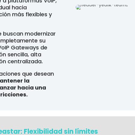
1) a plataformas VoIP,
dual hacia
ión más flexibles y
e buscan modernizar
completamente su
s VoIP Gateways de
n sencilla, alta
ón centralizada.
zaciones que desean
mantener la
vanzar hacia una
ricciones.
star: Flexibilidad sin límites