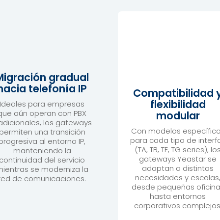
Migración gradual
hacia telefonía IP
Compatibilidad 
flexibilidad
Ideales para empresas
que aún operan con PBX
modular
adicionales, los gateways
Con modelos específic
permiten una transición
para cada tipo de interf
progresiva al entorno IP,
(TA, TB, TE, TG series), lo
manteniendo la
gateways Yeastar se
continuidad del servicio
adaptan a distintas
ientras se moderniza la
necesidades y escalas
red de comunicaciones.
desde pequeñas oficin
hasta entornos
corporativos complejos