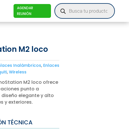
Products
AGENDAR
search
REUNIÓN
tion M2 loco
nlaces Inalámbricos
,
Enlaces
uiti
,
Wireless
noStation M2 loco ofrece
caciones punto a
 diseño elegante y alto
s y exteriores.
ÓN TÉCNICA