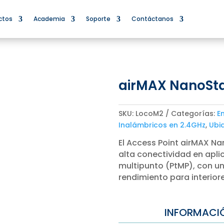
ctos
Academia
Soporte
Contáctanos
airMAX NanoSta
SKU:
LocoM2
Categorías:
E
Inalámbricos en 2.4GHz
,
Ubiq
El Access Point airMAX Na
alta conectividad en apli
multipunto (PtMP), con un
rendimiento para interiore
INFORMACI