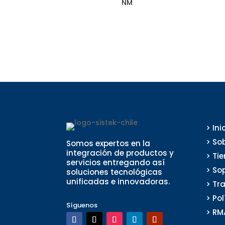
NM
> Ini
> So
Somos expertos en la
integración de productos y
> Ti
servicios entregando así
> So
soluciones tecnológicas
unificadas e innovadoras.
> Tr
> Po
Síguenos
> RM