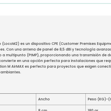
 (LocoM2) es un dispositivo CPE (Customer Premises Equipm
res. Con una antena de panel de 8,5 dBi y tecnología avanza
o a multipunto (PtMP), proporcionando una transmisión de dat
nvierte en una opción perfecta para instalaciones que requ
tion M AirMAX es perfecto para proyectos que exigen conecti
cambiantes.
Ancho
Peso (KG)-(
8 cm
180 gr