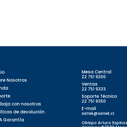
Mesa Central
cio
22 751 9300
bre Nosotros
Ventas
enda
22 751 9333
porte
Soporte Técnico
22 751 9350
abaja con nosotros
E-mail
líticas de devolución
sistek@sistek.cl
A Garantía
Obispo Arturo Espino