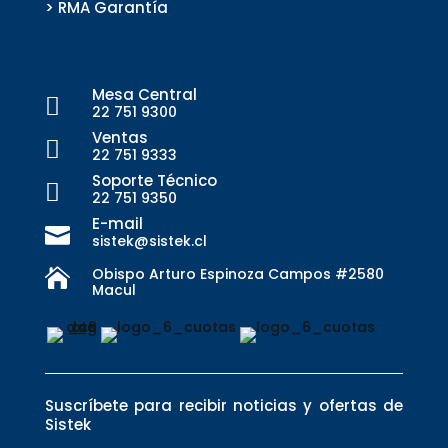
> RMA Garantía
Mesa Central

22 751 9300
Ventas

22 751 9333
Soporte Técnico

22 751 9350
E-mail

sistek@sistek.cl
Obispo Arturo Espinoza Campos #2580

Macul
Suscríbete para recibir noticias y ofertas de
Sistek