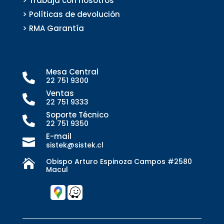
> Trabaja con nosotros
> Políticas de devolución
> RMA Garantía
Mesa Central

22 751 9300
Ventas

22 751 9333
Soporte Técnico

22 751 9350
E-mail

sistek@sistek.cl
Obispo Arturo Espinoza Campos #2580

Macul