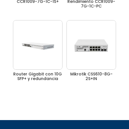
CCR1009-7G-1C-1S+
Rendimiento CCR1009-
7G-1C-PC
Router Gigabit con 10G
Mikrotik CSS610-8G-
SFP+ y redundancia
2S+IN