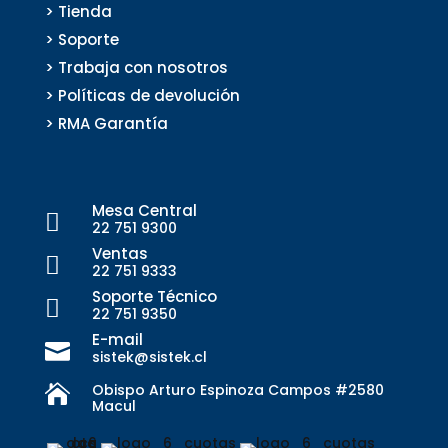
> Tienda
> Soporte
> Trabaja con nosotros
> Políticas de devolución
> RMA Garantía
Mesa Central

22 751 9300
Ventas

22 751 9333
Soporte Técnico

22 751 9350
E-mail

sistek@sistek.cl
Obispo Arturo Espinoza Campos #2580

Macul