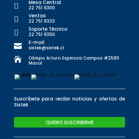
Mesa Central

22 751 9300
Ventas

22 751 9333
Soporte Técnico

22 751 9350
E-mail

sistek@sistek.cl
Obispo Arturo Espinoza Campos #2580

Macul
Suscríbete para recibir noticias y ofertas de
Sistek
QUIERO SUSCRIBIRME