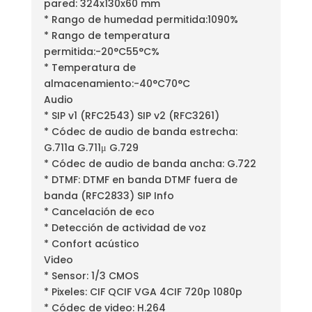
pared: 324x130x60 mm
* Rango de humedad permitida:1090%
* Rango de temperatura
permitida:-20°C55°C%
* Temperatura de
almacenamiento:-40°C70°C
Audio
* SIP v1 (RFC2543) SIP v2 (RFC3261)
* Códec de audio de banda estrecha:
G.711a G.711μ G.729
* Códec de audio de banda ancha: G.722
* DTMF: DTMF en banda DTMF fuera de
banda (RFC2833) SIP Info
* Cancelación de eco
* Detección de actividad de voz
* Confort acústico
Video
* Sensor: 1/3 CMOS
* Pixeles: CIF QCIF VGA 4CIF 720p 1080p
* Códec de video: H.264