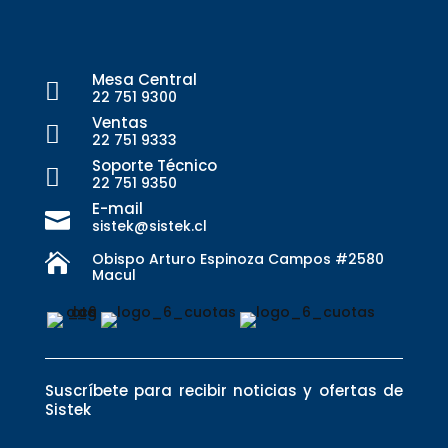
Mesa Central

22 751 9300
Ventas

22 751 9333
Soporte Técnico

22 751 9350
E-mail

sistek@sistek.cl
Obispo Arturo Espinoza Campos #2580

Macul
Suscríbete para recibir noticias y ofertas de
Sistek