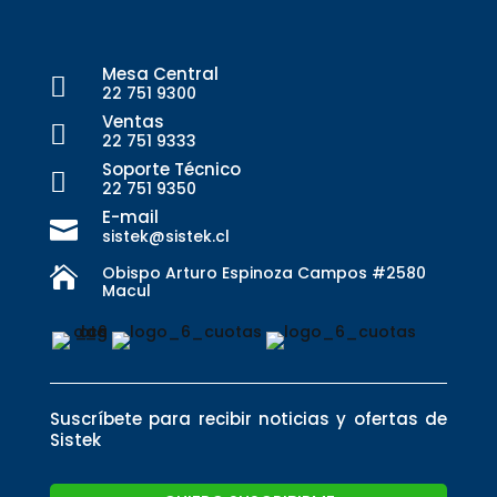
Mesa Central

22 751 9300
Ventas

22 751 9333
Soporte Técnico

22 751 9350
E-mail

sistek@sistek.cl
Obispo Arturo Espinoza Campos #2580

Macul
Suscríbete para recibir noticias y ofertas de
Sistek