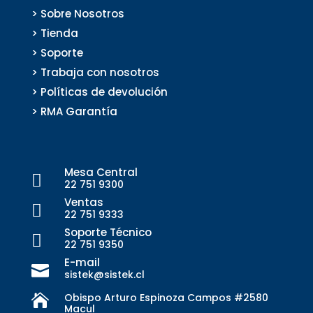
> Sobre Nosotros
> Tienda
> Soporte
> Trabaja con nosotros
> Políticas de devolución
> RMA Garantía
Mesa Central

22 751 9300
Ventas

22 751 9333
Soporte Técnico

22 751 9350
E-mail

sistek@sistek.cl
Obispo Arturo Espinoza Campos #2580

Macul