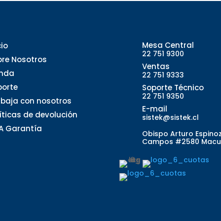
Mesa Central
cio
22 751 9300
bre Nosotros
Ventas
enda
22 751 9333
porte
Soporte Técnico
22 751 9350
abaja con nosotros
E-mail
líticas de devolución
sistek@sistek.cl
A Garantía
Obispo Arturo Espino
Campos #2580 Macu