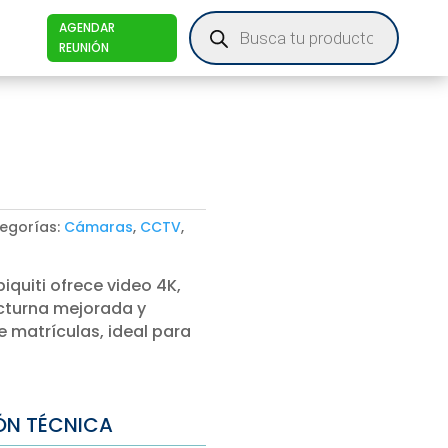
Products
AGENDAR
search
REUNIÓN
egorías:
Cámaras
,
CCTV
,
iquiti ofrece video 4K,
octurna mejorada y
e matrículas, ideal para
ÓN TÉCNICA