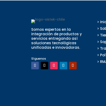
> Ini
> So
Somos expertos en la
integración de productos y
> Ti
servicios entregando así
> So
soluciones tecnológicas
unificadas e innovadoras.
> Tr
> Po
Síguenos
> RM