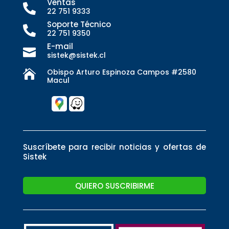
Ventas

22 751 9333
Soporte Técnico

22 751 9350
E-mail

sistek@sistek.cl
Obispo Arturo Espinoza Campos #2580

Macul
Suscríbete para recibir noticias y ofertas de
Sistek
QUIERO SUSCRIBIRME