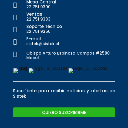
Mesa Central

22 751 9300
Ventas

22 751 9333
Soporte Técnico

22 751 9350
E-mail

sistek@sistek.cl
Obispo Arturo Espinoza Campos #2580

Macul
Suscríbete para recibir noticias y ofertas de
Sistek
QUIERO SUSCRIBIRME