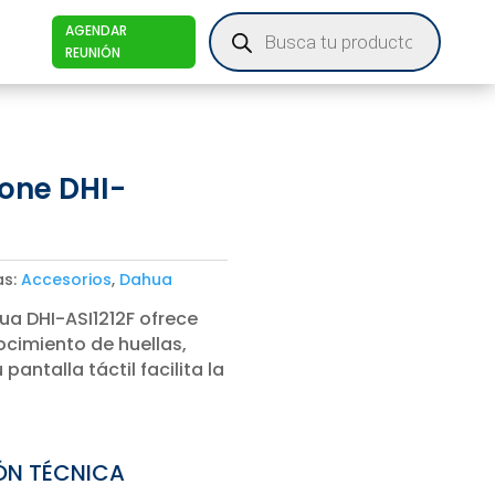
Products
AGENDAR
search
REUNIÓN
one DHI-
as:
Accesorios
,
Dahua
ua DHI-ASI1212F ofrece
cimiento de huellas,
pantalla táctil facilita la
ÓN TÉCNICA