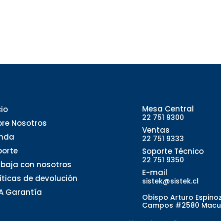
Mesa Central
cio
22 751 9300
bre Nosotros
Ventas
enda
22 751 9333
porte
Soporte Técnico
22 751 9350
abaja con nosotros
E-mail
líticas de devolución
sistek@sistek.cl
A Garantía
Obispo Arturo Espino
Campos #2580 Macu