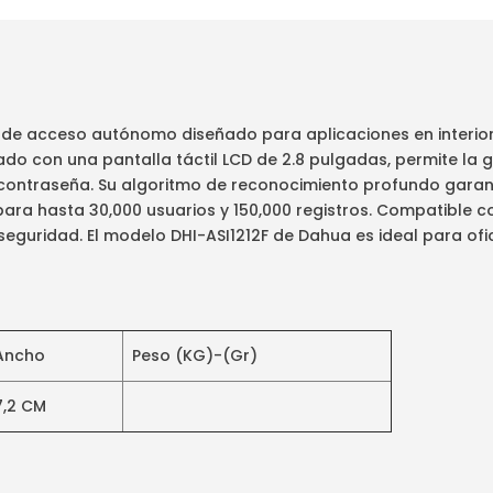
ol de acceso autónomo diseñado para aplicaciones en interi
do con una pantalla táctil LCD de 2.8 pulgadas, permite la g
o contraseña. Su algoritmo de reconocimiento profundo garant
ra hasta 30,000 usuarios y 150,000 registros. Compatible con
eguridad. El modelo DHI-ASI1212F de Dahua es ideal para ofic
Ancho
Peso (KG)-(Gr)
7,2 CM