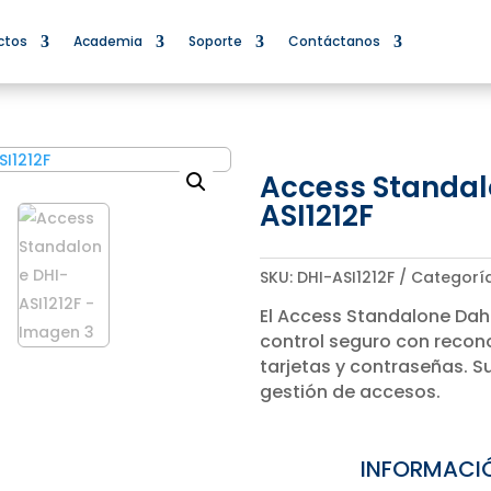
ctos
Academia
Soporte
Contáctanos
Access Standal
ASI1212F
SKU:
DHI-ASI1212F
Categorí
El Access Standalone Dah
control seguro con recono
tarjetas y contraseñas. Su 
gestión de accesos.
INFORMACI