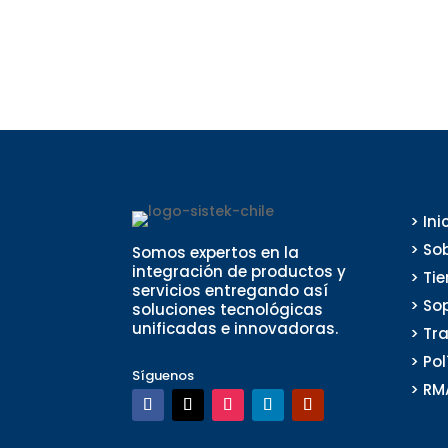
> Ini
> So
Somos expertos en la
integración de productos y
> Ti
servicios entregando así
> So
soluciones tecnológicas
unificadas e innovadoras.
> Tr
> Po
Síguenos
> RM