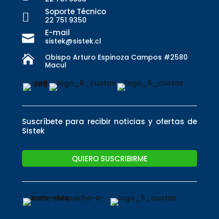
Soporte Técnico

22 751 9350
E-mail

sistek@sistek.cl
Obispo Arturo Espinoza Campos #2580

Macul
Suscríbete para recibir noticias y ofertas de
Sistek
QUIERO SUSCRIBIRME