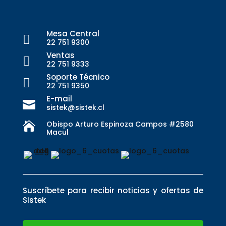
Mesa Central

22 751 9300
Ventas

22 751 9333
Soporte Técnico

22 751 9350
E-mail

sistek@sistek.cl
Obispo Arturo Espinoza Campos #2580

Macul
Suscríbete para recibir noticias y ofertas de
Sistek