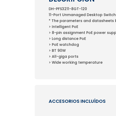
DH-PFS3211-8GT-120
11-Port Unmanaged Desktop Switch 
* The parameters and datasheets be
> Intelligent PoE
> 8-pin assignment PoE power supp
> Long distance PoE
> PoE watchdog
> BT 90W
> All-giga ports
> Wide working temperature
ACCESORIOS INCLUÍDOS