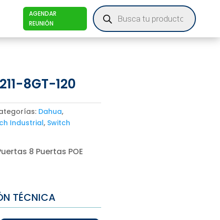
Products
AGENDAR
search
REUNIÓN
211-8GT-120
ategorías:
Dahua
,
ch Industrial
,
Switch
 Puertas 8 Puertas POE
ÓN TÉCNICA