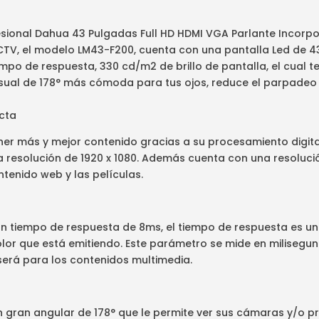
sional Dahua 43 Pulgadas Full HD HDMI VGA Parlante Incorp
TV, el modelo LM43-F200, cuenta con una pantalla Led de 4
empo de respuesta, 330 cd/m2 de brillo de pantalla, el cual t
sual de 178° más cómoda para tus ojos, reduce el parpadeo
ecta
er más y mejor contenido gracias a su procesamiento digital
na resolución de 1920 x 1080. Además cuenta con una resolució
contenido web y las películas.
n tiempo de respuesta de 8ms, el tiempo de respuesta es un 
olor que está emitiendo. Este parámetro se mide en milisegu
será para los contenidos multimedia.
n gran angular de 178° que le permite ver sus cámaras y/o 