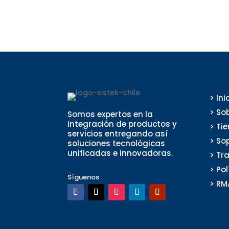
> Ini
> So
Somos expertos en la
integración de productos y
> Ti
servicios entregando así
> So
soluciones tecnológicas
unificadas e innovadoras.
> Tr
> Po
Síguenos
> RM