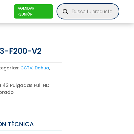
Products
AGENDAR
search
REUNIÓN
3-F200-V2
tegorías:
CCTV
,
Dahua
,
 43 Pulgadas Full HD
porado
ÓN TÉCNICA