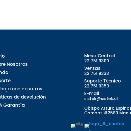
Mesa Central
cio
22 751 9300
bre Nosotros
Ventas
enda
22 751 9333
porte
Soporte Técnico
22 751 9350
abaja con nosotros
E-mail
líticas de devolución
sistek@sistek.cl
A Garantía
Obispo Arturo Espino
Campos #2580 Macu