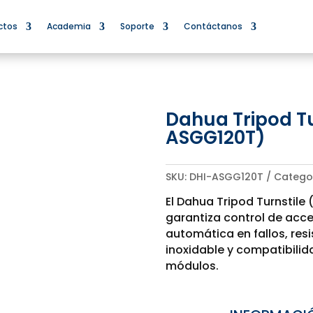
ctos
Academia
Soporte
Contáctanos
Dahua Tripod Tu
ASGG120T)
SKU:
DHI-ASGG120T
Catego
El Dahua Tripod Turnstile
garantiza control de acc
automática en fallos, res
inoxidable y compatibilid
módulos.