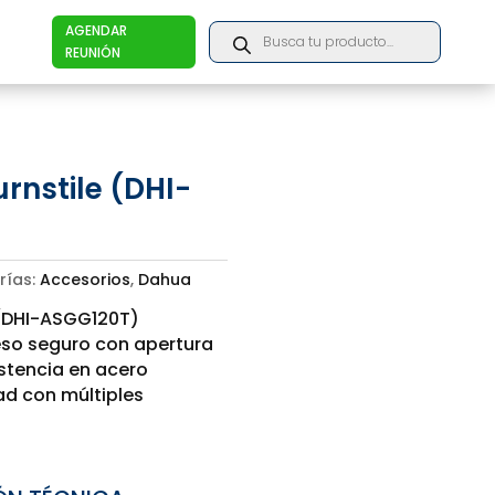
Products
AGENDAR
search
REUNIÓN
rnstile (DHI-
rías:
Accesorios
,
Dahua
 (DHI-ASGG120T)
eso seguro con apertura
istencia en acero
ad con múltiples