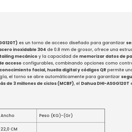
SGG120T)
es un torno de acceso diseñado para garantizar
se
acero inoxidable 304
de 0.8 mm de grosor, ofrece una estru
tailing mecánico
y la capacidad de
memorizar datos de p
de acceso
configurables, combinando opciones como control
onocimiento facial, huella digital y códigos QR
permite una 
rgía, el torno se abre automáticamente para garantizar
segu
más de 3 millones de ciclos (MCBF)
, el
Dahua DHI-ASGG120T
e
Ancho
Peso (KG)-(Gr)
22,0 CM