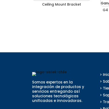
Ceiling Mount Bracket
G4 
> Ini
> So
Somos expertos en la
integración de productos y
> Ti
servicios entregando así
> So
soluciones tecnológicas
unificadas e innovadoras.
> Tr
> Po