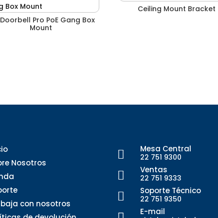
Ceiling Mount Bracket
Doorbell Pro PoE Gang Box
Mount
Mesa Central
cio

22 751 9300
bre Nosotros
Ventas

enda
22 751 9333
porte
Soporte Técnico

22 751 9350
abaja con nosotros
E-mail

líticas de devolución