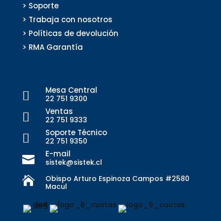
> Soporte
> Trabaja con nosotros
> Políticas de devolución
> RMA Garantía
Mesa Central

22 751 9300
Ventas

22 751 9333
Soporte Técnico

22 751 9350
E-mail

sistek@sistek.cl
Obispo Arturo Espinoza Campos #2580

Macul