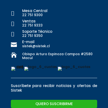
Mesa Central

22 751 9300
Ventas

22 751 9333
Soporte Técnico

22 751 9350
E-mail

sistek@sistek.cl
Obispo Arturo Espinoza Campos #2580

Macul
Suscríbete para recibir noticias y ofertas de
Sistek
QUIERO SUSCRIBIRME