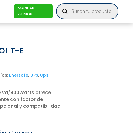
Products
AGENDAR
search
REUNIÓN
OL T-E
ías:
Enersafe
,
UPS
,
Ups
 1Kva/900Watts ofrece
ente con factor de
opcional y compatibilidad