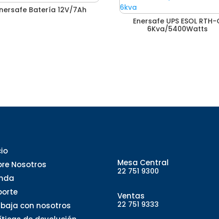
nersafe Batería 12V/7Ah
Enersafe UPS ESOL RTH-
6Kva/5400Watts
cio
Mesa Central
bre Nosotros
22 751 9300
enda
porte
Ventas
22 751 9333
abaja con nosotros