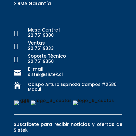
> RMA Garantía
Mesa Central

22 751 9300
Ventas

22 751 9333
Soporte Técnico

22 751 9350
E-mail

sistek@sistek.cl
Obispo Arturo Espinoza Campos #2580

Macul
Suscríbete para recibir noticias y ofertas de
Sistek