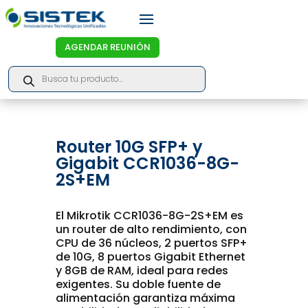
AGENDAR REUNIÓN
Products
search
Router 10G SFP+ y
Gigabit CCR1036-8G-
2S+EM
El Mikrotik CCR1036-8G-2S+EM es
un router de alto rendimiento, con
CPU de 36 núcleos, 2 puertos SFP+
de 10G, 8 puertos Gigabit Ethernet
y 8GB de RAM, ideal para redes
exigentes. Su doble fuente de
alimentación garantiza máxima