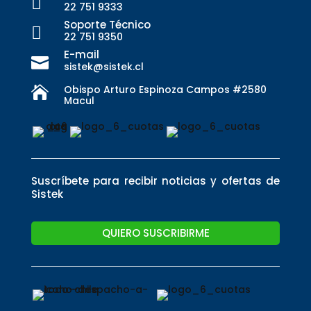

22 751 9333
Soporte Técnico

22 751 9350
E-mail

sistek@sistek.cl
Obispo Arturo Espinoza Campos #2580

Macul
Suscríbete para recibir noticias y ofertas de
Sistek
QUIERO SUSCRIBIRME