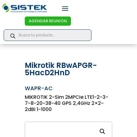
AGENDAR REUNIÓN
Products
search
Mikrotik RBwAPGR-
5HacD2HnD
WAPR-AC
MIKROTIK 2-Sim 2MPCIe LTE1-2-3-
7-8-20-38-40 GPS 2,4GHz 2×2-
2dBi 1-1000