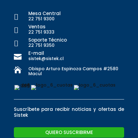
Mesa Central

22 751 9300
Ventas

22 751 9333
Soporte Técnico

22 751 9350
E-mail

sistek@sistek.cl
Obispo Arturo Espinoza Campos #2580

Macul
Suscríbete para recibir noticias y ofertas de
Sistek
QUIERO SUSCRIBIRME