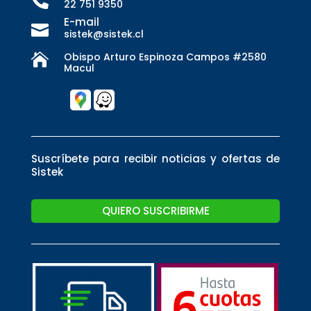

22 751 9350
E-mail

sistek@sistek.cl
Obispo Arturo Espinoza Campos #2580

Macul
Suscríbete para recibir noticias y ofertas de
Sistek
QUIERO SUSCRIBIRME