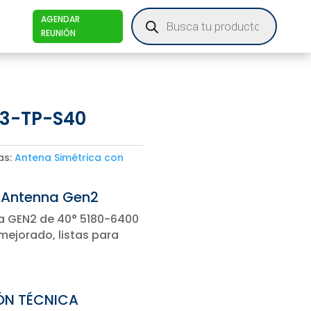
Products
AGENDAR
search
REUNIÓN
G3-TP-S40
as:
Antena Simétrica con
 Antenna Gen2
ca GEN2 de 40° 5180-6400
 mejorado, listas para
ÓN TÉCNICA