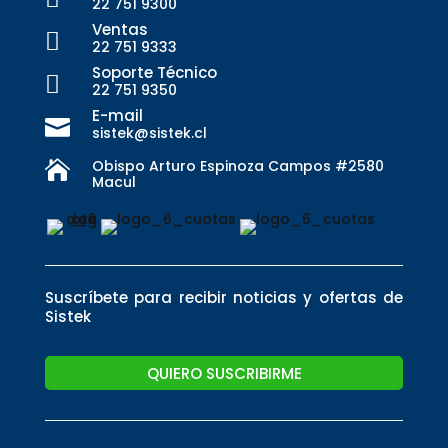
22 751 9300
Ventas

22 751 9333
Soporte Técnico

22 751 9350
E-mail

sistek@sistek.cl
Obispo Arturo Espinoza Campos #2580

Macul
Suscríbete para recibir noticias y ofertas de
Sistek
QUIERO SUSCRIBIRME