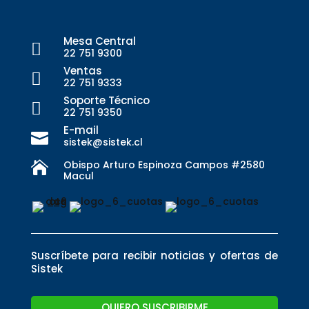
Mesa Central

22 751 9300
Ventas

22 751 9333
Soporte Técnico

22 751 9350
E-mail

sistek@sistek.cl
Obispo Arturo Espinoza Campos #2580

Macul
Suscríbete para recibir noticias y ofertas de
Sistek
QUIERO SUSCRIBIRME